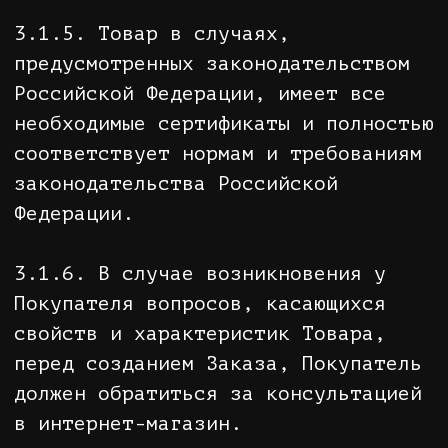
Покупателя по истечении указанных
сроков и возможных последствиях при
невыполнении таких действий, если
товары (работы) по истечении
указанных сроков представляют
опасность для жизни, здоровья и
имущества Покупателя или становятся
непригодными для использования по
назначению;
• адрес (место нахождения),
фирменное наименование
(наименование) изготовителя
(исполнителя, продавца),
уполномоченной организации или
уполномоченного индивидуального
предпринимателя, импортера;
• информация об обязательном
подтверждении соответствия товаров
(работ, услуг), указанных в п. 4
ст. 7 Закона Российской Федерации
от 07.02.1992 N 2300-1 "О защите