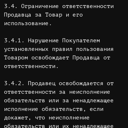
5.7. Если доставка Заказа
произведена в установленные сроки,
но Заказ не был передан Покупателю
по его вине, последующая доставка
производится в новые сроки,
согласованные с Продавцом, после
повторной оплаты Покупателем
стоимости услуг по доставке Товара.
5.8. При выборе курьерского способа
доставки, а также при получении в
пункте выдачи Товара Покупатель
имеет возможность в момент передачи
Товара проверить его качество и
комплектацию, ознакомиться с
правилами возврата Товара.
5.9. При обнаружении каких-либо
недостатков Покупатель вправе
отказаться от Заказа или его части,
содержащей Товар ненадлежащего