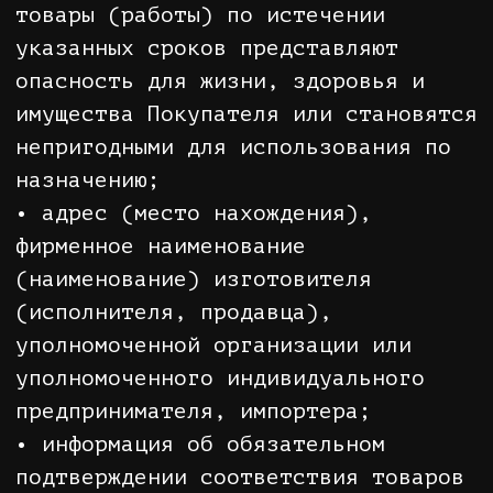
Покупателем состава Заказа, его
стоимости и способа доставки с
менеджером кол-центра интернет-
магазина. Оформление Заказа
происходит только после
подтверждения заявки на Товар и
корректности данных о Покупателе.
4.3. В случае изменения состава
Заказа при его обработке оператором
интернет-магазина его
переформирование возможно только
после согласования с Покупателем
его окончательной комплектации.
4.4. Продавец вправе отменить Заказ
в одностороннем порядке в следующих
случаях:
4.4.1. При отсутствии у Продавца