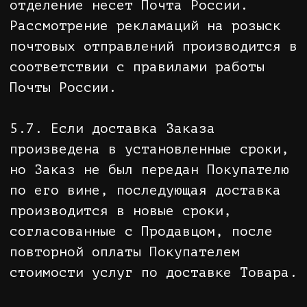
ему денежную сумму, уплаченную
Покупателем по договору, за
исключением расходов продавца на
доставку от Покупателя
возвращенного товара, не позднее
чем через 10 (десять) дней со дня
предъявления Покупателем
соответствующего требования.
7.6. Возврат платы за Товар:
7.6.1. Для возврата/обмена Товара
Покупатель обязан отправить
возвращаемый/обмениваемый Товар
(заказ на возврат/обмен) и пакет
документов почтовым отправлением
либо курьерской службой или
доставить иным образом по
следующему по адресу: 603106, г.
Нижний Новгород, Площадь Советская,
д.5 ТЦ Жар-Птица в ООО «Плейс Шоп».