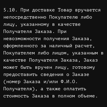
средств в кассе Продавца по адресу:
603106, г. Нижний Новгород, Площадь
Советская, д.5 ТЦ Жар-Птица
• перечисление на расчетный счет,
указанный Покупателем в Заявлении
на возврат;
• путем перечисления на расчетный
счет Покупателя, с которого
производилась оплата (в случае
оплаты банковской картой на Сайте).
7.6.4. Возврат наличных денежных
средств осуществляется только лицу,
указанному в заявлении на возврат,
либо лицу, уполномоченному на
получение денежных средств
нотариально удостоверенной
доверенностью.
7.6.5. В любом случае при оплате
банковской картой на Сайте возврат