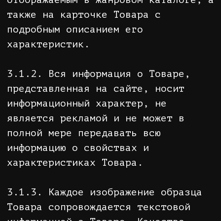
3.2.2. В момент доставки товара
Покупателю ему дополнительно в
письменной форме предоставляется
следующая информация о Товаре:
• наименование технического
регламента или иное обозначение,
установленное законодательством
Российской Федерации о техническом
регулировании и свидетельствующее
об обязательном подтверждении
соответствия товара действующим
нормам;
• сведения об основных
потребительских свойствах товаров
(работ, услуг);
• цена в рублях и условия
приобретения товаров (услуг), в том
числе при оплате товаров (услуг)
через определенное время после их
передачи (оказания) Покупателю,