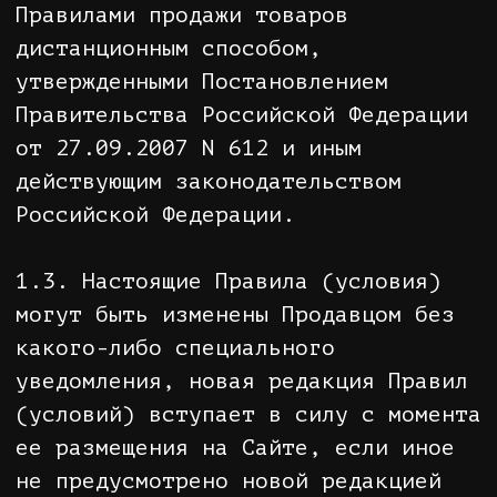
(условий) вступает в силу с момента
ее размещения на Сайте, если иное
не предусмотрено новой редакцией
Правил (условий), и не
распространяется на правоотношения
между Покупателем и Продавцом,
возникшие до вступления новой
редакции Правил (условий) в силу.
2. ТЕРМИНЫ И ОПРЕДЕЛЕНИЯ
2.1. Продавец –
Общество с
ограниченной ответственностью
«Плейс Шоп»
(ОГРН 1245200015026,
ИНН 5257218431, КПП 525701001,
юридический адрес: 603070, г.
Нижний Новгород, ул. Сергея
Акимова, д. 9, кв. 3). Продавец
действует от своего имени и в своих
интересах.