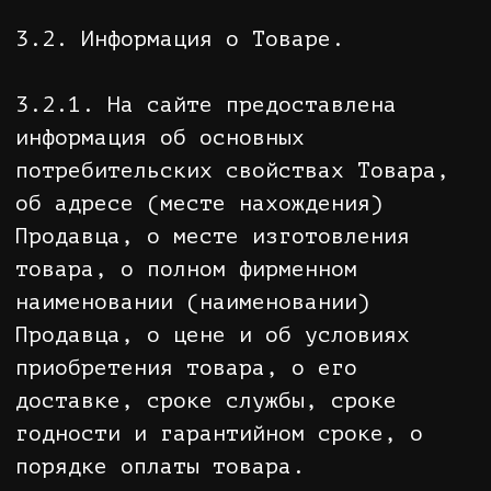
прав потребителей";
• информация о правилах продажи
товаров (оказания услуг);
• указание на конкретное лицо,
которое будет выполнять работу
(оказывать услугу), и информация о
нем, если это имеет значение,
исходя из характера работы
(услуги).
3.2.3. Если приобретаемый
Покупателем товар был в
употреблении или в нем устранялся
недостаток (недостатки), Покупателю
должна быть предоставлена
информация об этом.
3.3. Ответственность Сторон за
достоверность информации.
3.3.1. Каждая Сторона несет