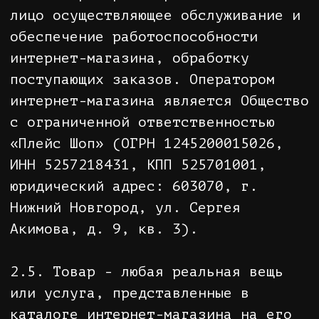
определенной цене, с доставкой в
согласованные сроки на определенных
условиях доставки или получения.
2.9. Услуги - комплекс мероприятий
Продавца в отношении Покупателя,
осуществляемый с целью исполнения
условий Договора, включающий в
себя, но не исчерпывающий, такие
услуги, как доставка Заказа
Покупателю, информирование
Покупателя о процессе исполнения
Договора и т.д.
3. УСЛОВИЯ ПРИОБРЕТЕНИЯ ТОВАРА
3.1. Электронный каталог. Описание
и цена Товара.
3.1.1. Наличие Товаров,
представленных в каталоге интернет-