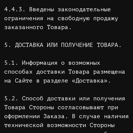
высылается Покупателю вновь только
после согласия на дополнительную
оплату стоимости услуг по доставке
возвращенного Товара и стоимости
услуг по их повторной пересылке
Покупателю.
6. СТОИМОСТЬ ТОВАРА И ПОРЯДОК
ОПЛАТЫ.
6.1. Стоимость Товара определяется,
исходя из цен на Товар, указанных в
электронном каталоге интернет-
магазина, на момент оформления
Заказа.
6.2. Оплата Товара производится
после оформления Заказа посредством
перечисления денежных средств в
безналичной форме на расчетный счет
Продавца или в момент получения