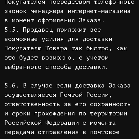
потребительские свойства, а также
документ, подтверждающий факт и
условия покупки указанного товара.
Отсутствие у Покупателя документа,
подтверждающего факт и условия
покупки Товара, не лишает его
возможности ссылаться на другие
доказательства приобретения Товара
в данном интернет-магазине.
7.4. Покупатель не вправе
отказаться от Товара надлежащего
качества, имеющего индивидуально-
определенные свойства, если
указанный Товар может быть
использован исключительно
приобретающим его Покупателем.
7.5. При отказе Покупателя от
товара Продавец должен возвратить