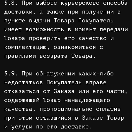
К заказу на возврат/обмен должны
быть приложены:
• заполненное заявление на возврат/
обмен (прилагается к каждому
заказу);
• товарный и кассовый чек, либо
иные документы, подтверждающие
приобретение товара.
Отправка посылки с возвращаемым/
обмениваемым товаром осуществляется
за счет Покупателя.
7.6.2. Продавец вправе в течение 10
рабочих дней с момента возврата
товара ненадлежащего качества
провести проверку его качества.
7.6.3. Возврат денежных средств
может быть осуществлен одним из
следующих способов:
• получение наличных денежных