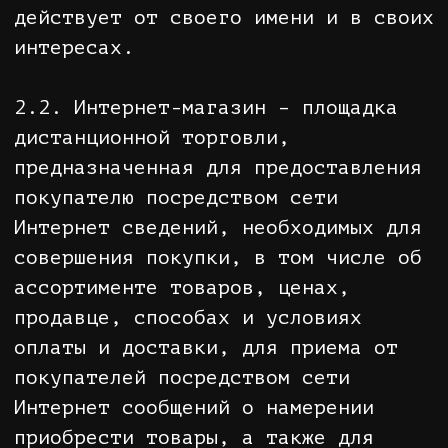
логически связанных между собой
веб- страниц, содержащих данные о
товарах и условиях их покупки, по
адресу
http://plays.store/
.
2.4. Оператор интернет-магазина –
лицо осуществляющее обслуживание и
обеспечение работоспособности
интернет-магазина, обработку
поступающих заказов. Оператором
интернет-магазина является Общество
с ограниченной ответственностью
«Плейс Шоп» (ОГРН 1245200015026,
ИНН 5257218431, КПП 525701001,
юридический адрес: 603070, г.
Нижний Новгород, ул. Сергея
Акимова, д. 9, кв. 3).
2.5. Товар - любая реальная вещь
или услуга, представленные в
каталоге интернет-магазина на его