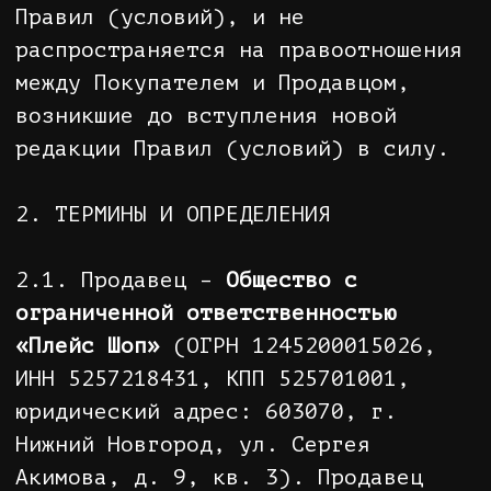
2.2. Интернет-магазин – площадка
дистанционной торговли,
предназначенная для предоставления
покупателю посредством сети
Интернет сведений, необходимых для
совершения покупки, в том числе об
ассортименте товаров, ценах,
продавце, способах и условиях
оплаты и доставки, для приема от
покупателей посредством сети
Интернет сообщений о намерении
приобрести товары, а также для
обеспечения возможности доставки
товаров продавцом либо его
подрядчиком по указанному
покупателем адресу, либо до пункта
самовывоза.
2.3. Веб-сайт интернет-магазина /
Сайт - принадлежащая продавцу и
администрируемая им совокупность