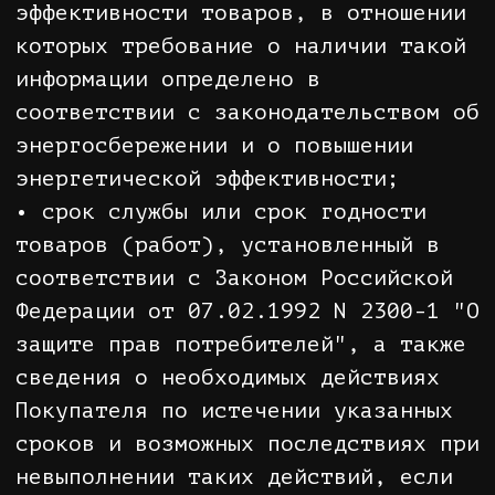
ответственности за вред,
причиненный жизни, здоровью или
имуществу Покупателя вследствие
конструктивных, производственных
или иных недостатков Товара, если
докажет, что вред причинен
вследствие нарушения Покупателем
установленных правил использования,
хранения или транспортировки
товара.
4. ЗАКАЗ ТОВАРА.
4.1. Заказ Товара может быть
направлен Покупателем путем
помещения Товара в "корзину" и
заполнения формы заказа.
4.2. Заказ Покупателя и
обязательства интернет-магазина
возникают в момент согласования