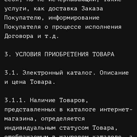
3.1.6. В случае возникновения у
Покупателя вопросов, касающихся
свойств и характеристик Товара,
перед созданием Заказа, Покупатель
должен обратиться за консультацией
в интернет-магазин.
3.2. Информация о Товаре.
3.2.1. На сайте предоставлена
информация об основных
потребительских свойствах Товара,
об адресе (месте нахождения)
Продавца, о месте изготовления
товара, о полном фирменном
наименовании (наименовании)
Продавца, о цене и об условиях
приобретения товара, о его
доставке, сроке службы, сроке
годности и гарантийном сроке, о
порядке оплаты товара.