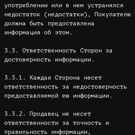
на Сайте в разделе «Доставка».
5.2. Способ доставки или получения
Товара Стороны согласовывают при
оформлении Заказа. В случае наличия
технической возможности Стороны
вправе пересогласовать способ
доставки или получения.
5.3. Продавец вправе доставить
Товар с привлечением услуг третьих
лиц, оставаясь ответственным за
надлежащее выполнение своих
обязательств.
5.4. Стоимость доставки
рассчитывается индивидуально
(исходя из габаритов товара,
региона, формы оплаты и способа
доставки). Итоговая стоимость
доставки Товара согласовывается с