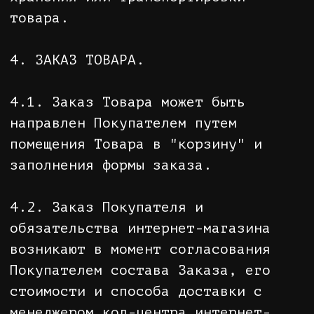
мошенничества имеет право
потребовать документы,
удостоверяющие личность получателя.
При этом Продавец гарантирует
конфиденциальность и защиту
персональной информации получателя.
5.12. В случае если доставка Товара
произведена в оговоренные сроки, но
курьер не смог передать Товар
Покупателю/получателю по вине
Покупателя/получателя, последующая
доставка производится в новые
сроки, согласованные с Продавцом.
Повторная доставка Товара возможна
только после подтверждения
повторной оплаты Покупателем
стоимости доставки.
5.13. При передаче Товара в пункте
самовывоза Покупатель проверяет