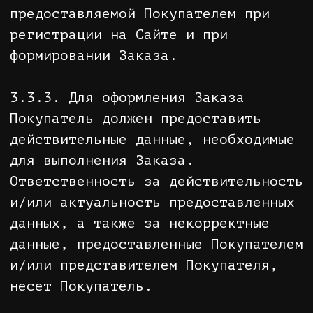
Покупателем посредством телефонного
звонок менеджера интернет-магазина
в момент оформления Заказа.
5.5. Продавец приложит все
возможные усилия для доставки
Покупателю Товара так быстро, как
это будет возможно, с учетом
выбранного способа доставки.
5.6. В случае если доставка Заказа
осуществляется Почтой России,
ответственность за его сохранность
и сроки прохождения по территории
Российской Федерации с момента
передачи отправления в почтовое
отделение несет Почта России.
Рассмотрение рекламаций на розыск
почтовых отправлений производится в
соответствии с правилами работы
Почты России.