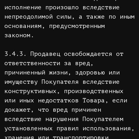
качества, пропорционально оплатив
при этом оставшийся в Заказе Товар
и услуги по его доставке.
5.10. При доставке Товар вручается
непосредственно Покупателю либо
лицу, указанному в качестве
Получателя Заказа. При
невозможности получения Заказа,
оформленного за наличный расчет,
Покупателем либо лицом, указанным в
качестве Получателя Заказа, Заказ
может быть вручен лицу, готовому
предоставить сведения о Заказе
(номер Заказа и/или Ф.И.О.
Получателя), а также оплатить
стоимость Заказа в полном объеме.
5.11. При вручении предоплаченного
Заказа курьер в целях
предотвращения случаев