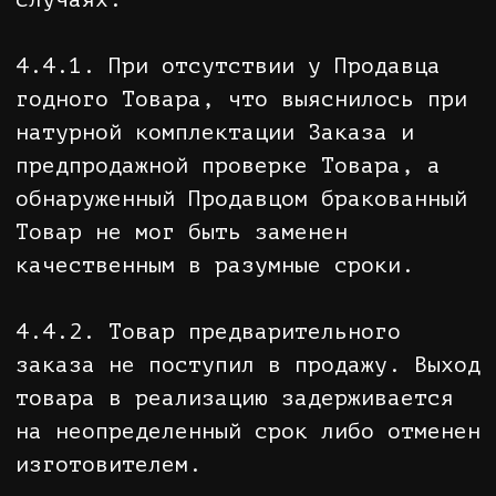
отсутствии на ней механических
повреждений. При обнаружении
вышеуказанных дефектов необходимо
совместно с сотрудником почты
составить акт о повреждениях и
произвести вскрытие и проверку
Товара, после чего зафиксировать
все нарушения в Акте. После
проверки Покупатель вправе выкупить
посылку или отказаться от нее.
5.16. При выборе доставки Заказа с
помощью Почты России Покупатель
может аннулировать Заказ
(отказаться от Товара) вплоть до
момента передачи его Продавцом в
почтовое отделение. После этого
аннулирование Заказа невозможно. В
случае выбора способа доставки с
помощью Почты России вернувшийся
Продавцу по вине Покупателя Заказ